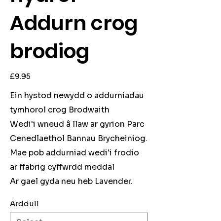
Addurn crog
brodiog
Price
£9.95
Ein hystod newydd o addurniadau
tymhorol crog Brodwaith
Wedi'i wneud â llaw ar gyrion Parc
Cenedlaethol Bannau Brycheiniog.
Mae pob addurniad wedi'i frodio
ar ffabrig cyffwrdd meddal
Ar gael gyda neu heb Lavender.
Arddull