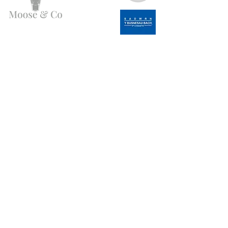
Angen Cymorth?
E-bostiwch ni:
moose.co@yahoo.com
Ffoniwch ni:
07903495834
Gwybodaeth
Fy Nghyfrif
FAQ
Ffefrynnau
Amdanom Ni
Fy
Cefnogaeth i Gwsmeriaid
Ngorchmynion
Cyfanwerthu