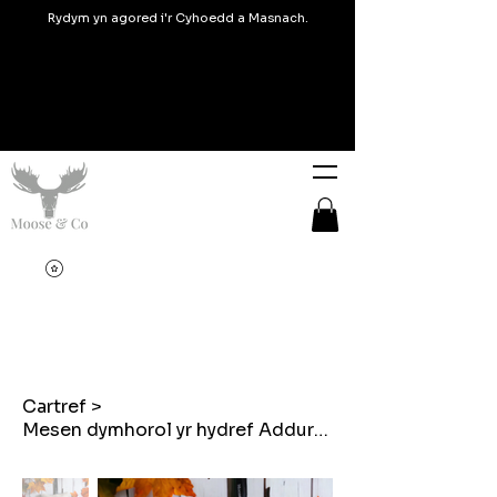
Rydym yn agored i'r Cyhoedd a Masnach.
Cartref
>
Mesen dymhorol yr hydref Addurn crog brodiog