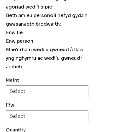
agoriad wedi'i sipio.
Beth am eu personoli hefyd gyda'n
gwasanaeth brodwaith:
Enw lle
Enw person
Mae'r rhain wedi'u gwneud â llaw
yng nghymru ac wedi'u gwneud i
archeb.
Maint
lliw
Quantity