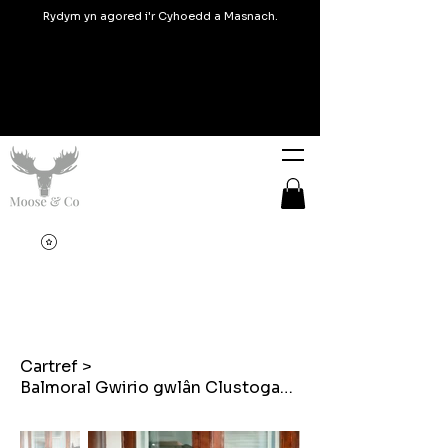
Rydym yn agored i'r Cyhoedd a Masnach.
Cartref
>
Balmoral Gwirio gwlân Clustogau cyffwrdd