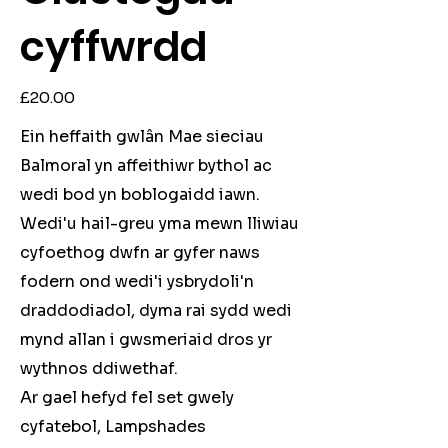
cyffwrdd
Price
£20.00
Ein heffaith gwlân Mae sieciau
Balmoral yn affeithiwr bythol ac
wedi bod yn boblogaidd iawn.
Wedi'u hail-greu yma mewn lliwiau
cyfoethog dwfn ar gyfer naws
fodern ond wedi'i ysbrydoli'n
draddodiadol, dyma rai sydd wedi
mynd allan i gwsmeriaid dros yr
wythnos ddiwethaf.
Ar gael hefyd fel set gwely
cyfatebol, Lampshades