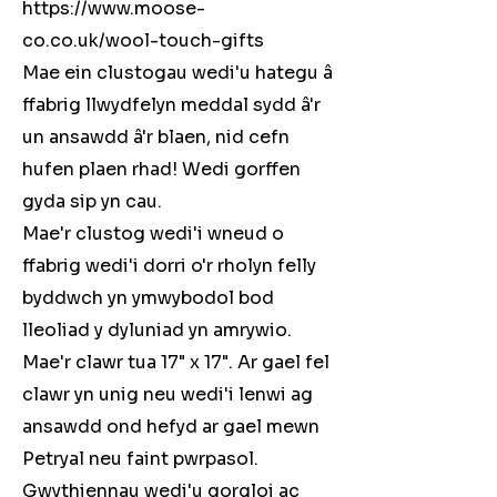
https://www.moose-
co.co.uk/wool-touch-gifts
Mae ein clustogau wedi'u hategu â
ffabrig llwydfelyn meddal sydd â'r
un ansawdd â'r blaen, nid cefn
hufen plaen rhad! Wedi gorffen
gyda sip yn cau.
Mae'r clustog wedi'i wneud o
ffabrig wedi'i dorri o'r rholyn felly
byddwch yn ymwybodol bod
lleoliad y dyluniad yn amrywio.
Mae'r clawr tua 17" x 17". Ar gael fel
clawr yn unig neu wedi'i lenwi ag
ansawdd ond hefyd ar gael mewn
Petryal neu faint pwrpasol.
Gwythiennau wedi'u gorgloi ac