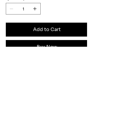
Add to Cart
Buy Now
Angen Cymorth?
E-bostiwch ni: