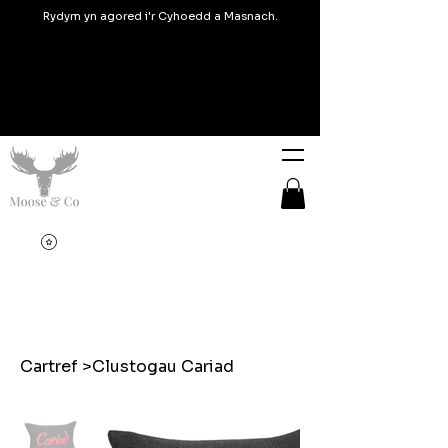
Rydym yn agored i'r Cyhoedd a Masnach.
Cartref
>
Clustogau Cariad