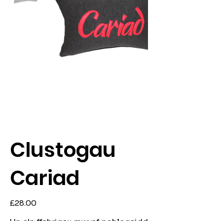
Clustogau
Cariad
Price
£28.00