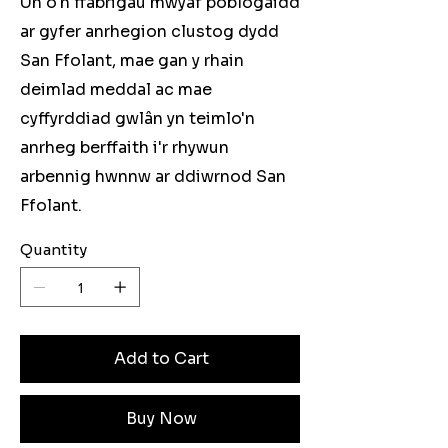
Un o'n ffabrigau mwyaf poblogaidd
ar gyfer anrhegion clustog dydd
San Ffolant, mae gan y rhain
deimlad meddal ac mae
cyffyrddiad gwlân yn teimlo'n
anrheg berffaith i'r rhywun
arbennig hwnnw ar ddiwrnod San
Ffolant.
Quantity
Add to Cart
Buy Now