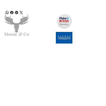
Angen Cymorth?
E-bostiwch ni:
moose.co@yahoo.com
Ffoniwch ni:
07903495834
Gwybodaeth
Fy Nghyfrif