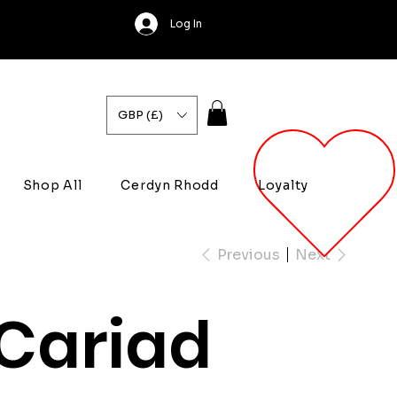
Log In
GBP (£)
Shop All
Cerdyn Rhodd
Loyalty
Previous
Next
Cariad