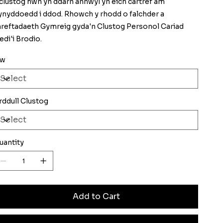
 clustog hwn yn ddarn annwyl yn eich cartref am
lynyddoedd i ddod. Rhowch y rhodd o falchder a
hreftadaeth Gymreig gyda'n Clustog Personol Cariad
edi'i Brodio.
iw
rddull Clustog
uantity
Add to Cart