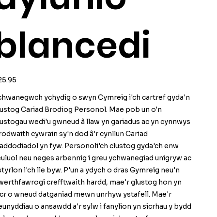
blancedi
ice
25.95
chwanegwch ychydig o swyn Cymreig i'ch cartref gyda'n
lustog Cariad Brodiog Personol. Mae pob un o'n
lustogau wedi'u gwneud â llaw yn gariadus ac yn cynnwys
rodwaith cywrain sy'n dod â'r cynllun Cariad
raddodiadol yn fyw. Personoli'ch clustog gyda'ch enw
euluol neu neges arbennig i greu ychwanegiad unigryw ac
styrlon i'ch lle byw. P'un a ydych o dras Gymreig neu'n
werthfawrogi crefftwaith hardd, mae'r glustog hon yn
icr o wneud datganiad mewn unrhyw ystafell. Mae'r
eunyddiau o ansawdd a'r sylw i fanylion yn sicrhau y bydd