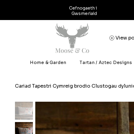
Cefnogaeth i
Gwsmeriaid
View po
Home & Garden
Tartan / Aztec Designs
Cariad Tapestri Cymreig brodio Clustogau dyluni