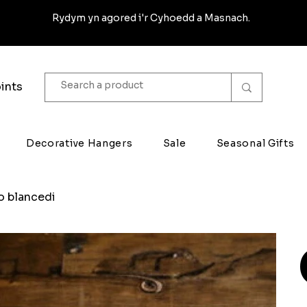
Rydym yn agored i'r Cyhoedd a Masnach.
ints
Decorative Hangers
Sale
Seasonal Gifts
o blancedi