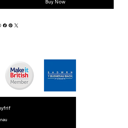
Buy Now
yfrif
nnau