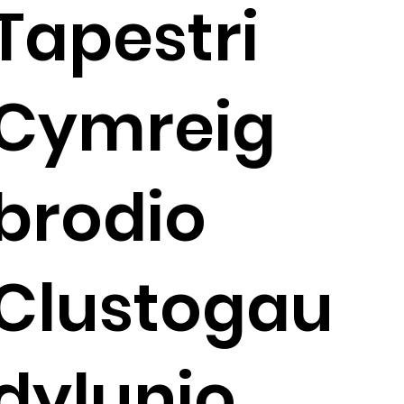
Tapestri
Cymreig
brodio
Clustogau
dylunio