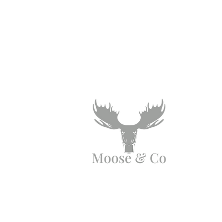
Angen Cymorth?
E-bostiwch ni:
moose.co@yahoo.com