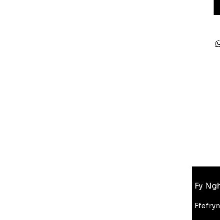
Gwybodaeth
Fy Ngh
FAQ
Amdanom Ni
Ffefry