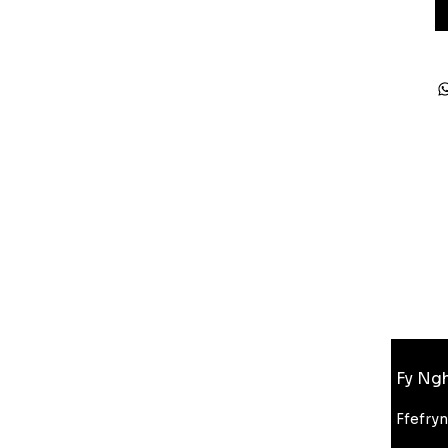
Gwybodaeth
Fy Ngh
FAQ
Amdanom Ni
Ffefry