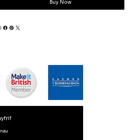
Buy Now
yfrif
nnau