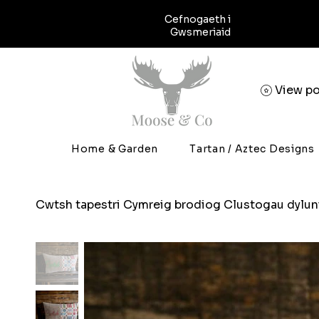
Cefnogaeth i
Gwsmeriaid
View po
Home & Garden
Tartan / Aztec Designs
Cwtsh tapestri Cymreig brodiog Clustogau dylun