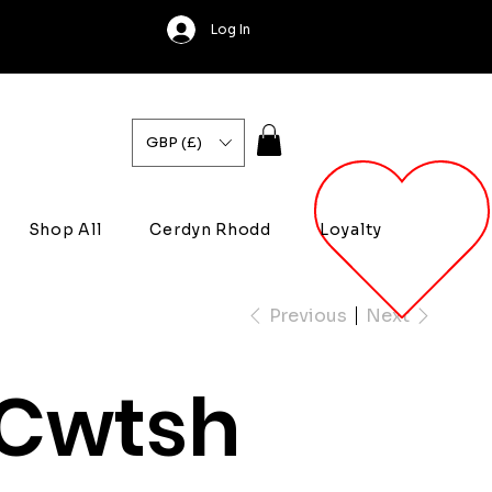
Log In
GBP (£)
Shop All
Cerdyn Rhodd
Loyalty
Previous
Next
Cwtsh