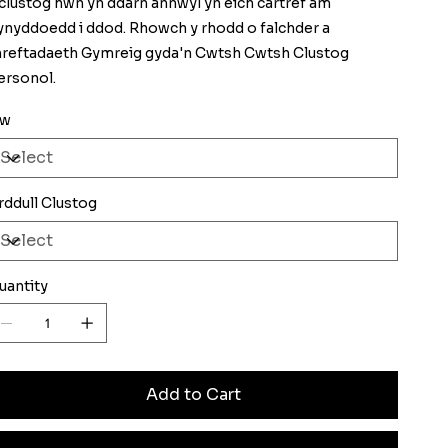
 clustog hwn yn ddarn annwyl yn eich cartref am
lynyddoedd i ddod. Rhowch y rhodd o falchder a
hreftadaeth Gymreig gyda'n Cwtsh Cwtsh Clustog
ersonol.
iw
rddull Clustog
uantity
Add to Cart