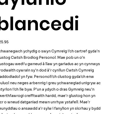
blancedi
ice
25.95
chwanegwch ychydig o swyn Cymreig i'ch cartref gyda'n
lustog Cwtsh Brodiog Personol. Mae pob un o'n
lustogau wedi'u gwneud â llaw yn gariadus ac yn cynnwys
rodwaith cywrain sy'n dod â'r cynllun Cwtsh Cymreig
raddodiadol yn fyw. Personoli'ch clustog gyda'ch enw
euluol neu neges arbennig i greu ychwanegiad unigryw ac
styrlon i'ch lle byw. P'un a ydych o dras Gymreig neu'n
werthfawrogi crefftwaith hardd, mae'r glustog hon yn
icr o wneud datganiad mewn unrhyw ystafell. Mae'r
eunyddiau o ansawdd a'r sylw i fanylion yn sicrhau y bydd