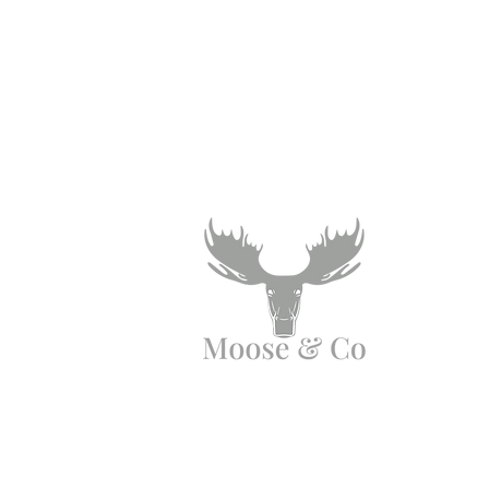
Angen Cymorth?
E-bostiwch ni:
moose.co@yahoo.com