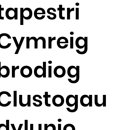
tapestri
Cymreig
brodiog
Clustogau
dylunio