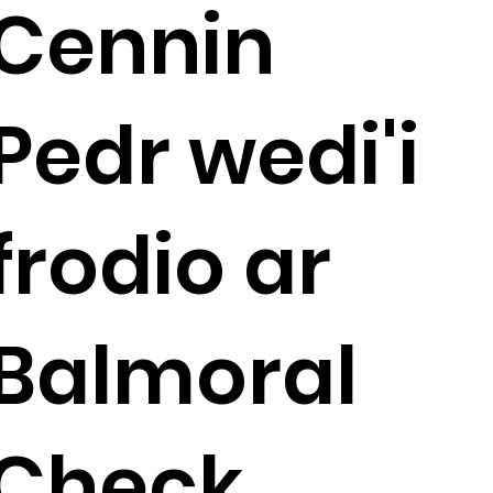
Cennin
Pedr wedi'i
frodio ar
Balmoral
Check