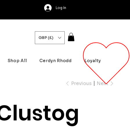
Log In
GBP (£)
Shop All
Cerdyn Rhodd
Loyalty
Previous
Next
Clustog