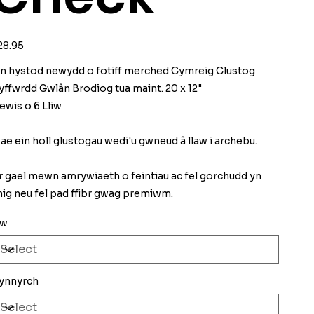
ice
28.95
in hystod newydd o fotiff merched Cymreig Clustog
yffwrdd Gwlân Brodiog tua maint. 20 x 12"
ewis o 6 Lliw
ae ein holl glustogau wedi'u gwneud â llaw i archebu.
r gael mewn amrywiaeth o feintiau ac fel gorchudd yn
nig neu fel pad ffibr gwag premiwm.
iw
ynnyrch