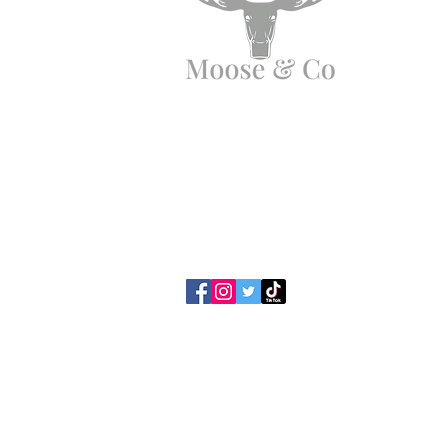
Angen Cymorth?
E-bostiwch ni:
moose.co@yahoo.com
Ffoniwch ni:
07903495834
Polisi Preifatrwydd /
Telerau ac 
Cwcis