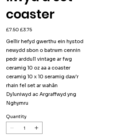
coaster
Original
Sale
£7.50
£3.75
price
price
Gellir hefyd gwerthu ein hystod
newydd sbon o batrwm cennin
pedr arddull vintage ar fwg
ceramig 10 oz aa a coaster
ceramig 10 x 10 seramig daw'r
rhain fel set ar wahân
Dyluniwyd ac Argraffwyd yng
Nghymru
Quantity