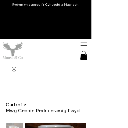
Rydym yn agored i'r Cyhoedd a Masnach.
Cartref
>
Mwg Cennin Pedr ceramig llwyd a set coaster