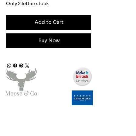
Only 2 left in stock
Add to Cart
Buy Now
Angen Cymorth?
E-bostiwch ni:
moose.co@yahoo.com