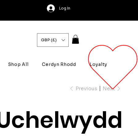
Log In
GBP (£)
Shop All
Cerdyn Rhodd
Loyalty
Previous
Next
Uchelwydd