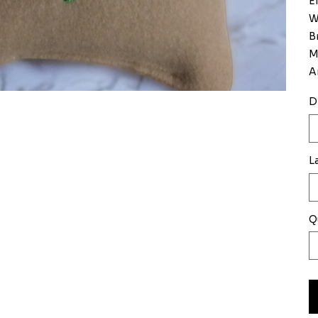
E
W
B
M
A
D
L
Q