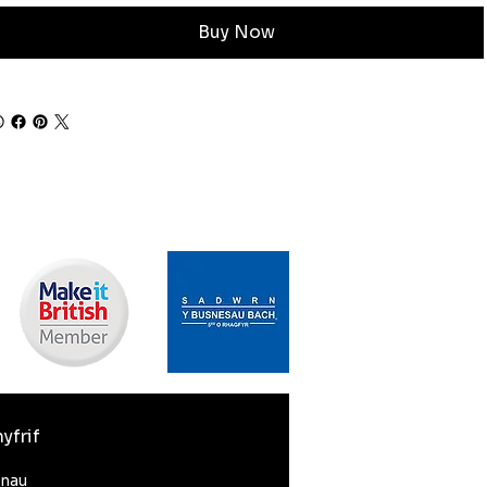
Buy Now
yfrif
nnau