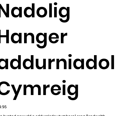
Nadolig
Hanger
addurniadol
Cymreig
ice
9.95