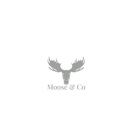
Angen Cymorth?
E-bostiwch ni: