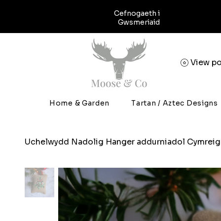
Cefnogaeth i
Gwsmeriaid
View po
Home & Garden
Tartan / Aztec Designs
Uchelwydd Nadolig Hanger addurniadol Cymreig