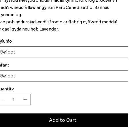
in hystod newydd o addurniadau tymhorol crog Brodwaith
edi'i wneud â llaw ar gyrion Parc Cenedlaethol Bannau
rycheiniog.
ae pob addurniad wedi'i frodio ar ffabrig cyffwrdd meddal
r gael gyda neu heb Lavender.
ylunio
afant
uantity
Add to Cart