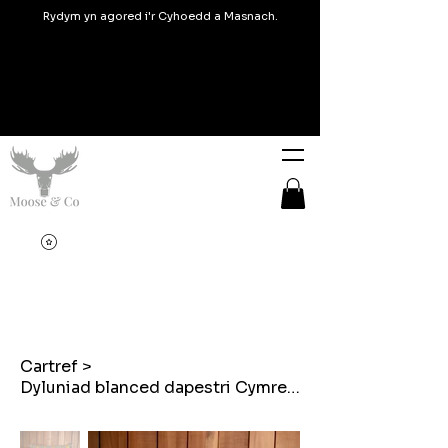
Rydym yn agored i'r Cyhoedd a Masnach.
Cartref
>
Dyluniad blanced dapestri Cymreig Mamgu clustogau wedi'u brodio