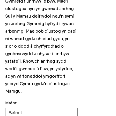
Gymreig i unrhyw le byw. Mae'r
clustogau hyn yn gwneud anrheg
Sul y Mamau delfrydol neu'n syml
yn anrheg Gymreig hyfryd i rywun
arbennig. Mae pob clustog yn cael
ei wneud gyda chariad gyda, yn
sicr o ddod â chyffyrddiad o
gynhesrwydd a chysur i unrhyw
ystafell. Rhowch anrheg sydd
wedi'i gwneud â llaw, yn ystyrlon,
ac yn wirioneddol ymgorffori
ysbryd Cymru gyda'n clustogau
Mamgu.
Maint