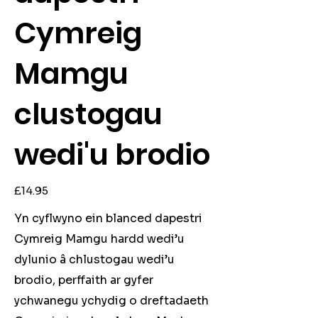
Cymreig
Mamgu
clustogau
wedi'u brodio
Price
£14.95
Yn cyflwyno ein blanced dapestri
Cymreig Mamgu hardd wedi’u
dylunio â chlustogau wedi’u
brodio, perffaith ar gyfer
ychwanegu ychydig o dreftadaeth