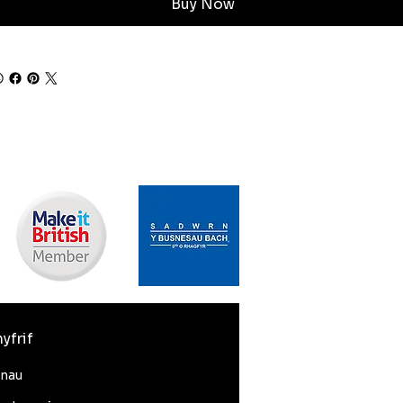
Buy Now
yfrif
nnau