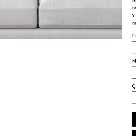
l
h
Y
n
ll
M
Q