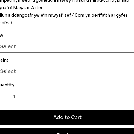
ampau hyn wedi'u gwneud â llaw sy'n dathlu harddwch dyluniad
ynafol Maya ac Aztec.
 llun a ddangosir yw ein mwyaf, sef 40cm yn berffaith ar gyfer
enfwd
iw
aint
uantity
Add to Cart