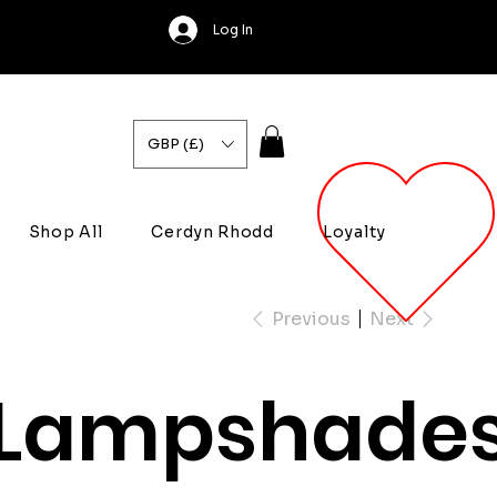
Log In
GBP (£)
Shop All
Cerdyn Rhodd
Loyalty
Previous
Next
Lampshade