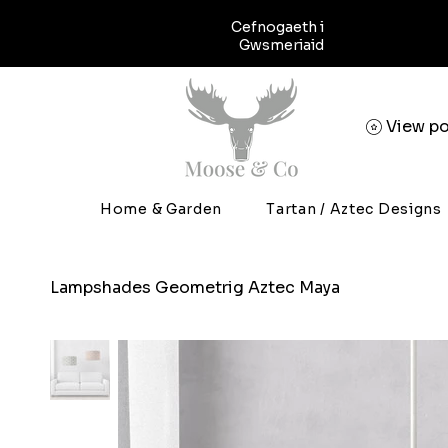
Cefnogaeth i
Gwsmeriaid
View po
Home & Garden
Tartan / Aztec Designs
Lampshades Geometrig Aztec Maya