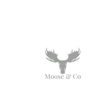
Angen Cymorth?
E-bostiwch ni:
moose.co@yahoo.com