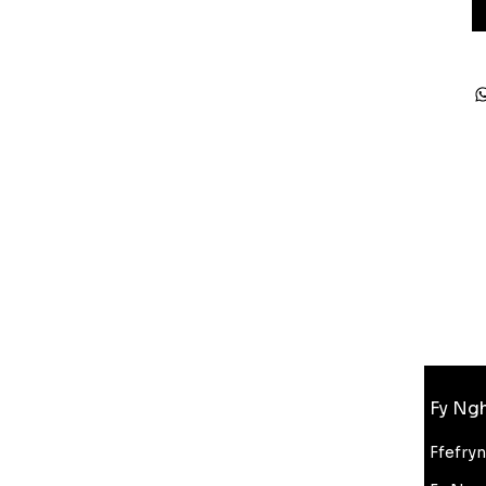
Gwybodaeth
Fy Ngh
FAQ
Amdanom Ni
Ffefry