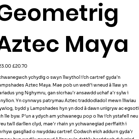
Geometrig
Aztec Maya
ginal
Sale
23.00
£20.70
ce
price
chwanegwch ychydig o swyn llwythol i'ch cartref gyda'n
ampshades Aztec Maya. Mae pob un wedi'i wneud â llaw yn
ariadus yng Nghymru, gan sicrhau'r ansawdd uchaf a'r sylw i
anylion. Yn cynnwys patrymau Aztec traddodiadol mewn lliwiau
ywiog, bydd y Lampshades hyn yn dod â dawn unigryw ac egsot
'ch lle byw. P'un a ydych am ychwanegu pop o liw i'ch ystafell neu
reu twll darllen clyd, mae'r rhain yn ychwanegiad perffaith i
nrhyw gasgliad o nwyddau cartref. Codwch eich addurn gyda'r