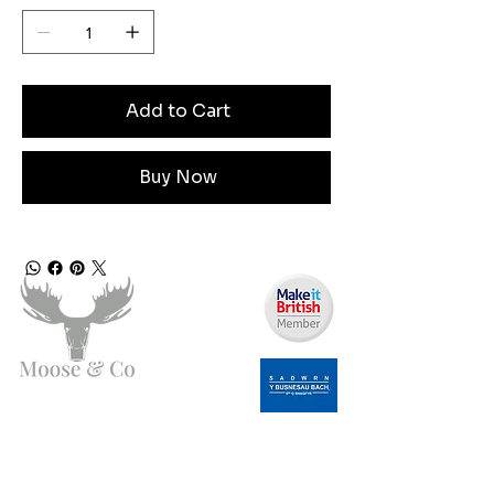
Add to Cart
Buy Now
Angen Cymorth?
E-bostiwch ni: