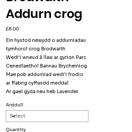
Addurn crog
Price
£8.00
Ein hystod newydd o addurniadau
tymhorol crog Brodwaith
Wedi'i wneud â llaw ar gyrion Parc
Cenedlaethol Bannau Brycheiniog.
Mae pob addurniad wedi'i frodio
ar ffabrig cyffwrdd meddal
Ar gael gyda neu heb Lavender.
Arddull
Quantity