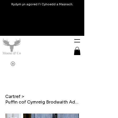
Rydym yn agored i'r Cyhoedd a Masnach.
Cartref
>
Puffin cof Cymreig Brodwaith Addurn crog