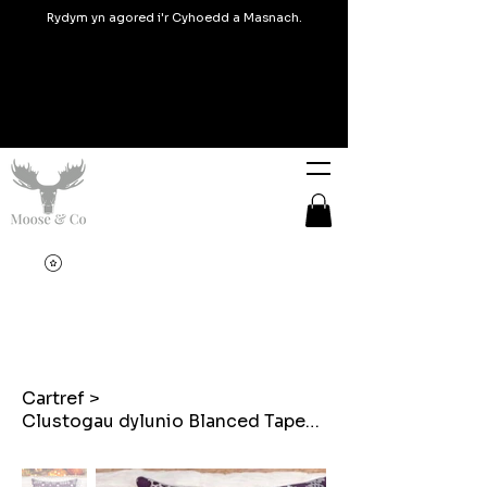
Rydym yn agored i'r Cyhoedd a Masnach.
Cartref
>
Clustogau dylunio Blanced Tapestri Cymreig Piws