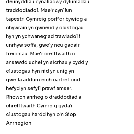
deunyddiau cynaliadwy dyluniadau
traddodiadol. Mae'r cynllun
tapestri Cymreig porffor bywiog a
chywrain yn gwneud y clustogau
hyn yn ychwanegiad trawiadol i
unrhyw soffa, gwely neu gadair
freichiau. Mae'r crefftwaith o
ansawdd uchel yn sicrhau y bydd y
clustogau hyn nid yn unig yn
gwella addurn eich cartref ond
hefyd yn sefyll prawf amser.
Rhowch anrheg o draddodiad a
chrefftwaith Cymreig gyda'r
clustogau hardd hyn o'n Siop
Anrhegion.