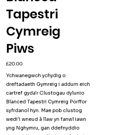
Tapestri
Cymreig
Piws
Price
£20.00
Ychwanegwch ychydig o
dreftadaeth Gymreig i addurn eich
cartref gyda'r Clustogau dylunio
Blanced Tapestri Cymreig Porffor
syfrdanol hyn. Mae pob clustog
wedi'i wneud â llaw yn fanwl iawn
yng Nghymru, gan ddefnyddio