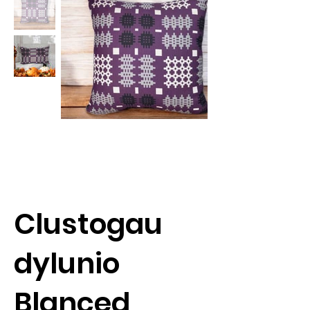
Clustogau
dylunio
Blanced