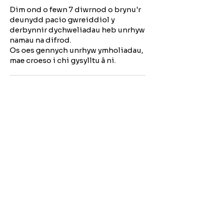
Dim ond o fewn 7 diwrnod o brynu'r
deunydd pacio gwreiddiol y
derbynnir dychweliadau heb unrhyw
namau na difrod.
Os oes gennych unrhyw ymholiadau,
mae croeso i chi gysylltu â ni.
Cyfarwyddiadau Golchi
Angen Cymorth?