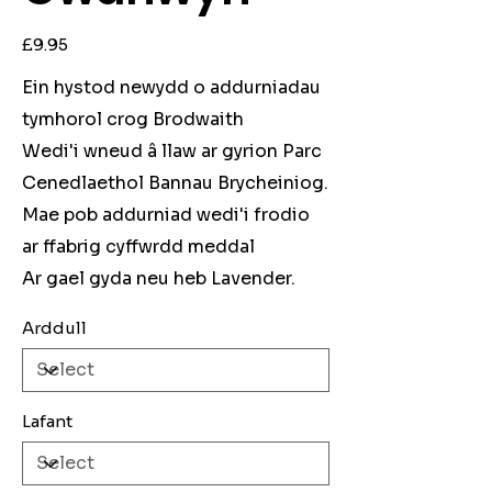
Price
£9.95
Ein hystod newydd o addurniadau
tymhorol crog Brodwaith
Wedi'i wneud â llaw ar gyrion Parc
Cenedlaethol Bannau Brycheiniog.
Mae pob addurniad wedi'i frodio
ar ffabrig cyffwrdd meddal
Ar gael gyda neu heb Lavender.
Arddull
Lafant