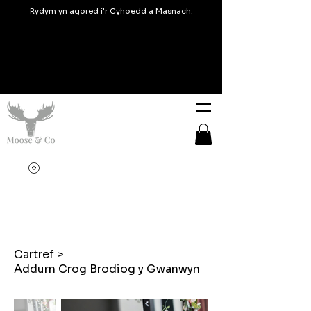
Rydym yn agored i'r Cyhoedd a Masnach.
Cartref
>
Addurn Crog Brodiog y Gwanwyn