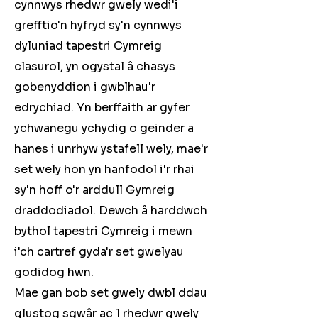
cynnwys rhedwr gwely wedi'i
grefftio'n hyfryd sy'n cynnwys
dyluniad tapestri Cymreig
clasurol, yn ogystal â chasys
gobenyddion i gwblhau'r
edrychiad. Yn berffaith ar gyfer
ychwanegu ychydig o geinder a
hanes i unrhyw ystafell wely, mae'r
set wely hon yn hanfodol i'r rhai
sy'n hoff o'r arddull Gymreig
draddodiadol. Dewch â harddwch
bythol tapestri Cymreig i mewn
i'ch cartref gyda'r set gwelyau
godidog hwn.
Mae gan bob set gwely dwbl ddau
glustog sgwâr ac 1 rhedwr gwely