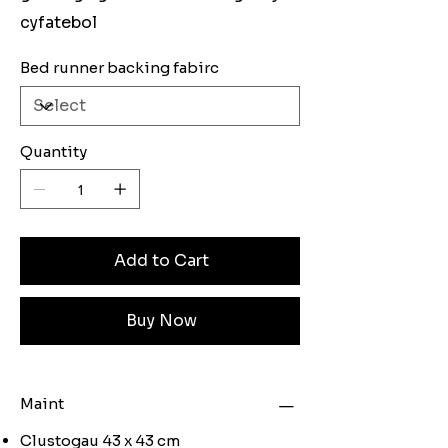
cyfatebol
Bed runner backing fabirc
Quantity
Add to Cart
Buy Now
Maint
Clustogau 43 x 43 cm