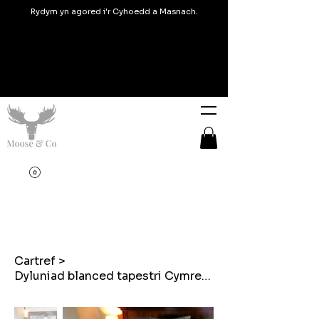
Rydym yn agored i'r Cyhoedd a Masnach.
Cartref
>
Dyluniad blanced tapestri Cymreig Set gwely