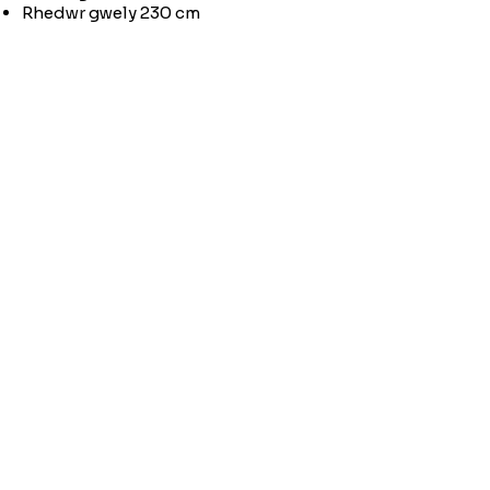
Rhedwr gwely 230 cm
Angen Cymorth?
E-bostiwch ni:
moose.co@yahoo.com
Ffoniwch ni:
07903495834