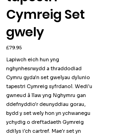
Cymreig Set
gwely
Price
£79.95
Lapiwch eich hun yng
nghynhesrwydd a thraddodiad
Cymru gyda'n set gwelyau dylunio
tapestri Cymreig syfrdanol. Wedi'u
gwneud â llaw yng Nghymru gan
ddefnyddio'r deunyddiau gorau,
bydd y set wely hon yn ychwanegu
ychydig o dreftadaeth Gymreig
ddilys i'ch cartref. Mae'r set yn