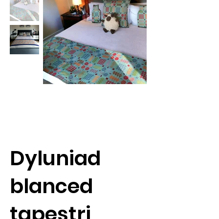
Dyluniad
blanced
tapestri