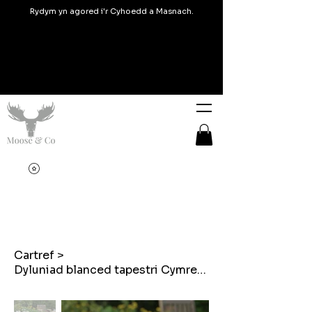
Rydym yn agored i'r Cyhoedd a Masnach.
Cartref
>
Dyluniad blanced tapestri Cymreig Mygiau enamel