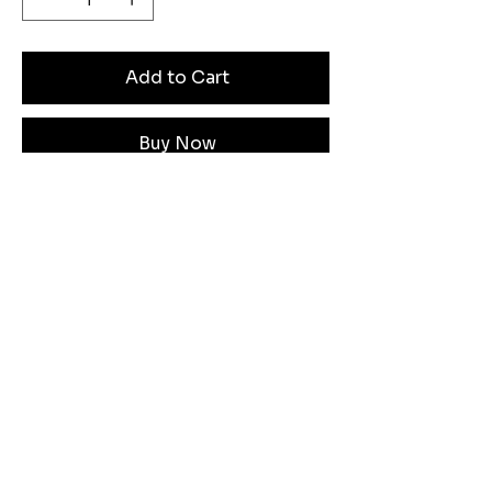
Add to Cart
Buy Now
Angen Cymorth?
E-bostiwch ni:
moose.co@yahoo.com