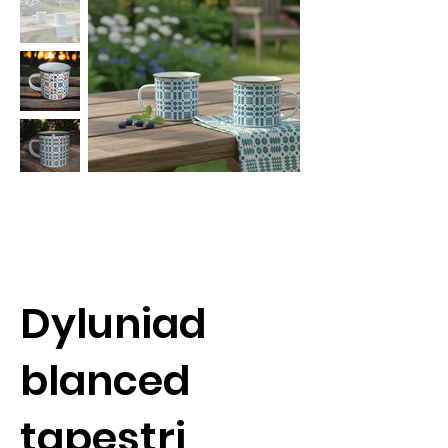
Dyluniad
blanced
tapestri