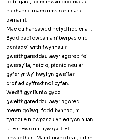
bobl garu, ac er mwyn bod eisiau
eu rhannu maen nhw'n eu caru
gymaint.
Mae eu hansawdd hefyd heb ei ail.
Bydd cael cwpan amlbwrpas ond
deniadol wrth fwynhau'r
gweithgareddau awyr agored fel
gwersylla, heicio, picnic neu ar
gyfer yr ŵyl hwyl yn gwella'r
profiad cyffredinol cyfan.
Wedi'i gynllunio gyda
gweithgareddau awyr agored
mewn golwg, fodd bynnag, ni
fyddai ein cwpanau yn edrych allan
o le mewn unrhyw gartref
chwaethus. Maint cryno braf, ddim