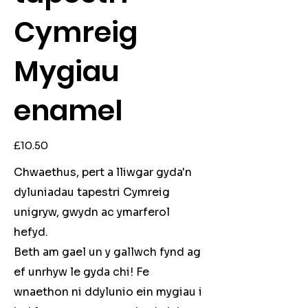
Cymreig
Mygiau
enamel
Price
£10.50
Chwaethus, pert a lliwgar gyda'n
dyluniadau tapestri Cymreig
unigryw, gwydn ac ymarferol
hefyd.
Beth am gael un y gallwch fynd ag
ef unrhyw le gyda chi! Fe
wnaethon ni ddylunio ein mygiau i