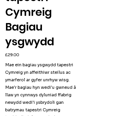
Cymreig
Bagiau
ysgwydd
Price
£29.00
Mae ein bagiau ysgwydd tapestri
Cymreig yn affeithiwr steilus ac
ymarferol ar gyfer unrhyw wisg.
Mae'r bagiau hyn wedi'u gwneud â
llaw yn cynnwys dyluniad ffabrig
newydd wedi'i ysbrydoli gan
batrymau tapestri Cymreig