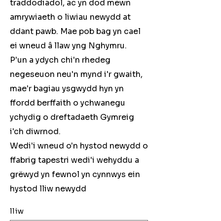
traddodiadol, ac yn dod mewn
amrywiaeth o liwiau newydd at
ddant pawb. Mae pob bag yn cael
ei wneud â llaw yng Nghymru.
P'un a ydych chi'n rhedeg
negeseuon neu'n mynd i'r gwaith,
mae'r bagiau ysgwydd hyn yn
ffordd berffaith o ychwanegu
ychydig o dreftadaeth Gymreig
i'ch diwrnod.
Wedi'i wneud o'n hystod newydd o
ffabrig tapestri wedi'i wehyddu a
grëwyd yn fewnol yn cynnwys ein
hystod lliw newydd
lliw