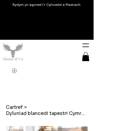
Rydym yn agored i'r Cyhoedd a Masnach.
Cartref
>
Dyluniad blancedi tapestri Cymreig Bagiau ysgwydd